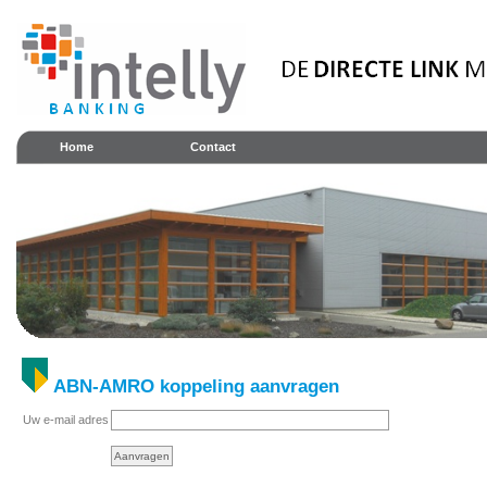
Home
Contact
ABN-AMRO koppeling aanvragen
Uw e-mail adres